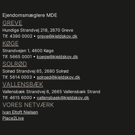
Ejendomsmæglere MDE
GREVE
Hundige Strandvej 218, 2670 Greve
Tlf. 4390 0002 •
greve@kjeldskov.dk
KØGE
Strandvejen 1, 4600 Køge
Tlf. 5665 0001 •
koege@kjeldskov.dk
SOLRØD
Solrød Strandvej 65, 2680 Solrød
Tlf. 5614 0003 •
solroed@kjeldskov.dk
VALLENSBÆK
Vallensbæk Strandvej 6, 2665 Vallensbæk Strand
Tlf. 4615 6000 •
vallensbaek@kjeldskov.dk
VORES NETVÆRK
Ivan Eltoft Nielsen
Place2Live