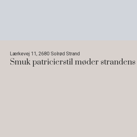
Lærkevej 11, 2680 Solrød Strand
Smuk patricierstil møder strandens
Når byggeriet er smukt og beliggenheden fabelagtig, ma
hvor design og arkitektur forenes elegant.
Strandens ro og kystens beroligende bølgebrus danner
tilbyder en generøs plads til både ro og samvær, mens 
gårdhave; en indbydelse til utallige solrige stunder. D
anvendelsesmuligheder, fra kreativt rum til hjemmekont
Ejendommens design er en hyldest til patricierstil med