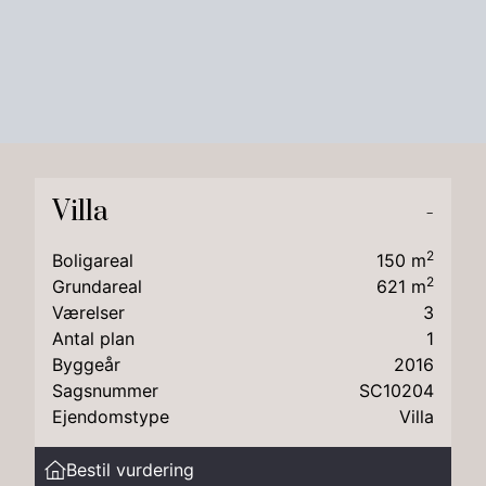
Villa
-
us,
2
Boligareal
150
m
2
Grundareal
621
m
Værelser
3
Antal plan
1
et
Byggeår
2016
Sagsnummer
SC10204
Ejendomstype
Villa
ten.
Bestil vurdering