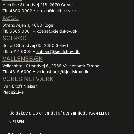
Hundige Strandvej 218, 2670 Greve
Tlf. 4390 0002 •
greve@kjeldskov.dk
KØGE
Strandvejen 1, 4600 Køge
Tlf. 5665 0001 •
koege@kjeldskov.dk
SOLRØD
Solrød Strandvej 65, 2680 Solrød
Tlf. 5614 0003 •
solroed@kjeldskov.dk
VALLENSBÆK
Vallensbæk Strandvej 6, 2665 Vallensbæk Strand
Tlf. 4615 6000 •
vallensbaek@kjeldskov.dk
VORES NETVÆRK
Ivan Eltoft Nielsen
Place2Live
Kjeldskov & Co er en del af det samlede IVAN ELTOFT
NIELSEN