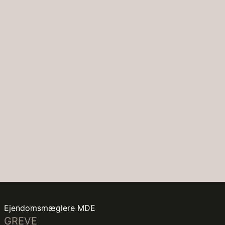
inviterer alrummet/stuen til fællesskab og afslappede
øjeblikke i solens skær på den solrige balkon.
Potentialet for et ekstra badeværelse venter kun på at
blive realiseret.
Rammerne til familielivet lover plads til drømme og
fælles øjeblikke. Her fødes en mavefornemmelse af
nye begyndelser.
Ejendomsmæglere MDE
GREVE